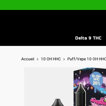
Skip
to
main
content
Delta 9 THC
Hit enter to search or ESC to close
Accueil
10 OH HHC
Puff/Vape 10 OH HH