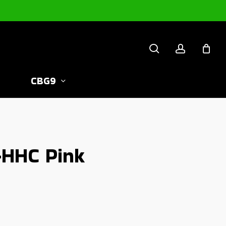
search
account
CBG9
-HHC Pink