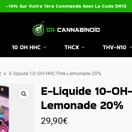
-10% Sur Votre 1ère Commande Avec Le Code DR10
10 OH HHC
THCX
THV-N10
C
E-liquide 10-OH-HHC Pink Lemonade 20%
E-Liquide 10-OH
Lemonade 20%
29,90
€